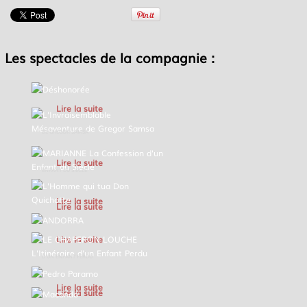
Les spectacles de la compagnie :
DÉSHONORÉE
L'INVRAISEMBLABLE MÉSAVENTURE
Lire la suite
DE GREGOR SAMSA
MARIANNE LA CONFESSION D'UN
Lire la suite
ENFANT DU SIÈCLE
L'HOMME QUI TUA DON QUICHOTTE
Lire la suite
Lire la suite
ANDORRA
LE CHAPERON LOUCHE L'ITINÉRAIRE
Lire la suite
D'UN ENFANT PERDU
PEDRO PARAMO
MACONDO
Lire la suite
Lire la suite
ERENDIRA