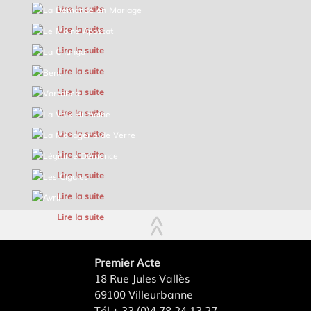
Lire la suite
LE MOINE APOSTAT
Lire la suite
LA CHUNGA
Lire la suite
BENT
Lire la suite
VARTABED
Lire la suite
LA VOIX HUMAINE
Lire la suite
LA MÉNAGERIE DE VERRE
Lire la suite
LÉGITIME DÉMENCE
Lire la suite
LES CIGALES
Lire la suite
AVRIL
Lire la suite
Lire la suite
Premier Acte
18 Rue Jules Vallès
69100 Villeurbanne
Tél + 33 (0)4 78 24 13 27