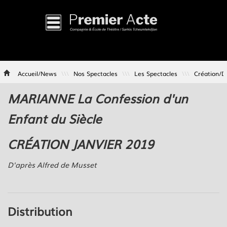
La
Compagnie
r
Accueil/News
\\\
Nos Spectacles
\\\
Les Spectacles
\\\
Création/Di
Formation
Professionnelle
MARIANNE La Confession d'un
dien(ne)s
Les
Enfant du Siècle
Actions
Culturelles
e
CRÉATION JANVIER 2019
Création/Diffusion
isés
D'après Alfred de Musset
Distribution